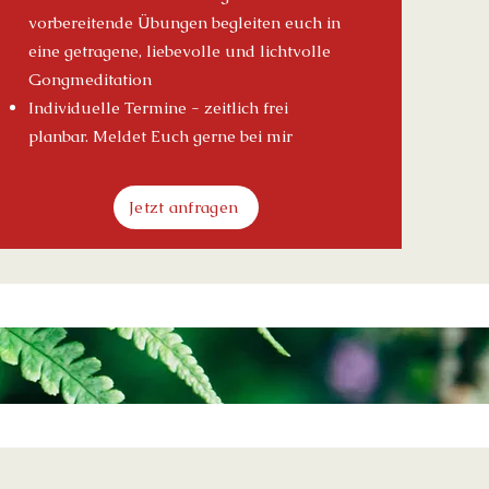
vorbereitende Übungen begleiten euch in
eine getragene, liebevolle und lichtvolle
Gongmeditation
Individuelle
Termine - zeitlich frei
planbar.
Meldet Euch gerne bei mir
Jetzt anfragen