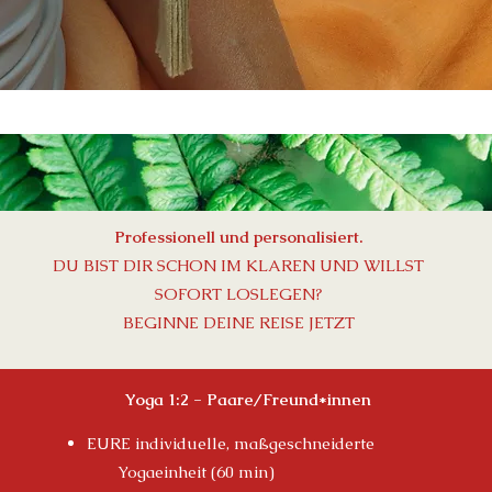
Professionell und personalisiert.
DU BIST DIR SCHON IM KLAREN UND WILLST
SOFORT LOSLEGEN?
BEGINNE DEINE REISE JETZT
Yoga 1:2 - Paare/Freund*innen
EURE individuelle, maßgeschneiderte
Yogaeinheit
(60 min)