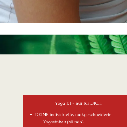
Yoga 1:1 - nur für DICH
DEINE individuelle, maßgeschneiderte
Yogaeinheit
(60 min)