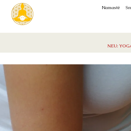
Namasté
Sm
NEU: YOGA