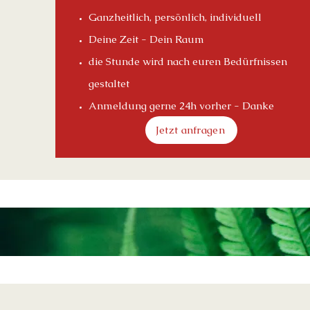
Ganzheitlich, persönlich, individuell
Deine Zeit - Dein Raum
die Stunde wird nach euren Bedürfnissen
gestaltet
Anmeldung gerne 24h vorher - Danke
Jetzt anfragen