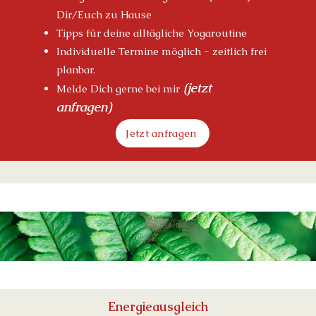
Dir/Euch zu Hause
Tipps für deine alltägliche Yo
garoutine
Individuelle
Termine möglich - zeitlich frei
planbar.
(j
etzt
Melde Dich gerne bei mir
anfragen)
Jetzt anfragen
Energieausgleich