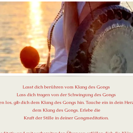
Lasst dich berühren vom Klang des Gongs
Lass dich tragen von der Schwingung des Gongs
 los, gib dich dem Klang des Gongs hin. Tauche ein in dein Herz,
dem Klang des Gongs. Erlebe die
Kraft der Stille in deiner Gongmeditation.