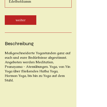
Edelhofdamm
d
1
5
M
i
weiter
n
.
Beschreibung
Maßgeschneiderte Yogastunden ganz auf
euch und eure Bedürfnisse abgestimmt.
Angeboten werden Meditation,
Pranayama - Atemübungen. Yoga, von Yin
Yoga über fließendes Hatha Yoga,
Hormon Yoga, bis hin zu Yoga auf dem
Stuhl.